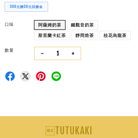
300元贈30元回饋金
口味
阿薩姆奶茶
鐵觀音奶茶
斯里蘭卡紅茶
靜岡焙茶
桂花烏龍茶
數量
-
+
TUTUKAKI