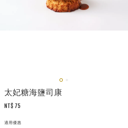
太妃糖海鹽司康
NT$ 75
適用優惠